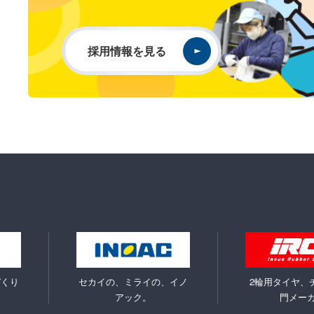
採用情報を見る
づくり
セカイの、ミライの、イノ
2輪用タイヤ、
アック。
門メー