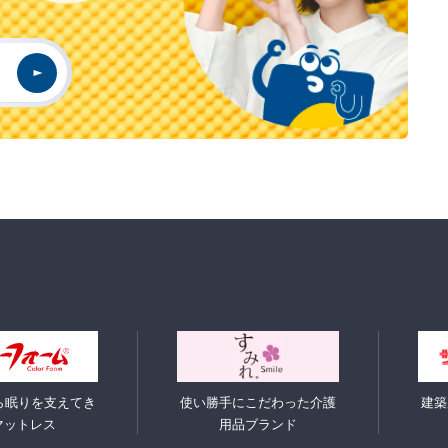
ら眠りを支えてき
使い勝手にこだわった介護
建築
マットレス
用品ブランド