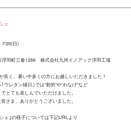
シェ
7/20(日)
市浮羽町三春1266 株式会社九州イノアック浮羽工場
気が良く、暑い中多くの方にお越しいただきました！
「ウレタン縁日」では”射的”や”わなげ”など
りでとても楽しんでいただけました。
た皆さま、ありがとうございました。
シェ」の様子については下記URLより