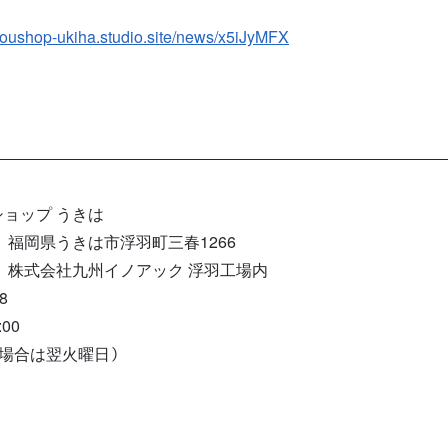
koushop-ukiha.studio.site/news/x5iJyMFX
ョップ うきは
07 福岡県うきは市浮羽町三春1266
イノアック 浮羽工場内
8
00
場合は翌火曜日）