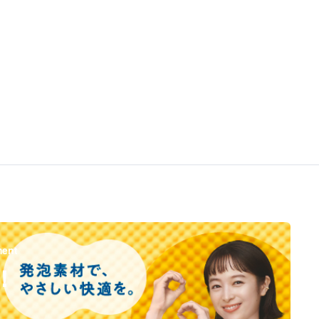
ment
！