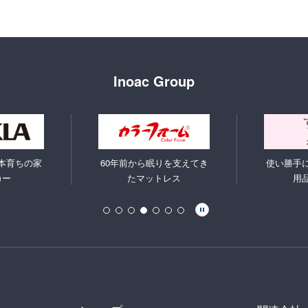
Inoac Group
本育ちの家
60年前から眠りを支えてき
使い勝手
カー
たマットレス
用