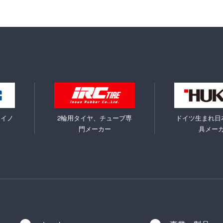
、イノ
2輪用タイヤ、チューブ専
ドイツ生まれ日
門メーカー
具メー