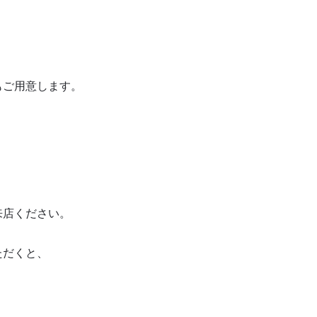
。
もご用意します。
来店ください。
ただくと
、