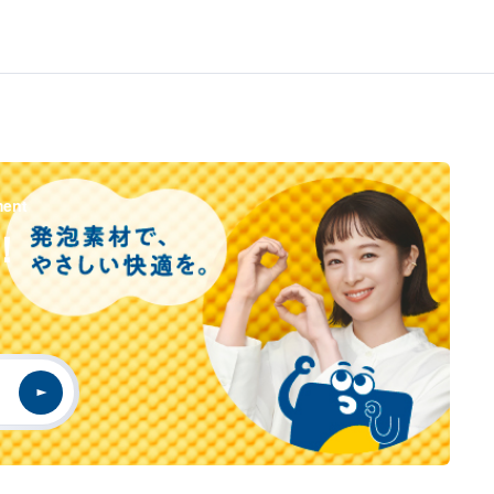
ment
！