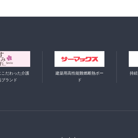
にこだわった介護
建築用高性能難燃断熱ボー
持続
品ブランド
ド