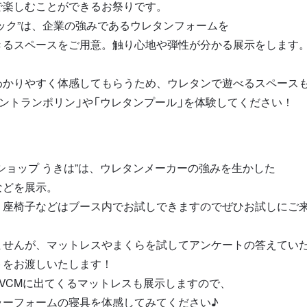
で楽しむことができるお祭りです。
ック”
は、企業の強みである
ウレタンフォームを
きるスペース
をご用意。触り心地や弾性が分かる展示をします
わかりやすく体感してもらうため、
ウレタンで遊べるスペース
ントランポリン」や「ウレタンプール」を体験してください！
ショップ うきは”
は、ウレタンメーカーの強みを生かした
などを展示
。
、座椅子などはブース内でお試しできますのでぜひお試しにご
ませんが、マットレスやまくらを試して
アンケートの答えてい
ト
をお渡しいたします！
VCMに出てくるマットレスも展示しますので、
ラーフォームの寝具を体感してみてください♪