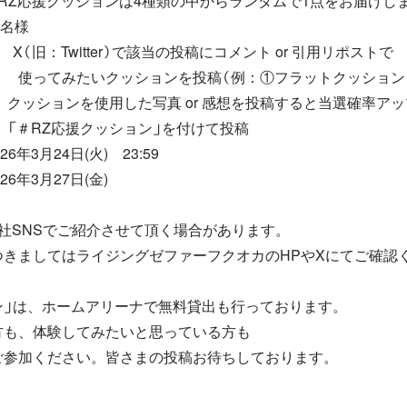
ションは4種類の中からランダムで1点をお届けしま
名様
旧：Twitter）で該当の投稿にコメント or 引用リポストで
ッションを投稿（例：①フラットクッション
使用した写真 or 感想を投稿すると当選確率アッ
援クッション」を付けて投稿
月24日(火) 23:59
年3月27日(金)
社SNSでご紹介させて頂く場合があります。
つきましてはライジングゼファーフクオカのHPやXにてご確認
ン」は、ホームアリーナで無料貸出も行っております。
方も、体験してみたいと思っている方も
ご参加ください。皆さまの投稿お待ちしております。