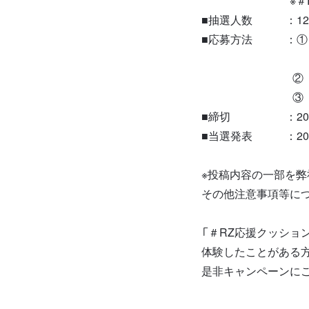
※＃RZ応援クッ
■抽選人数 ：12
■応募方法 ：① X（
使ってみたいク
② クッションを
③ 「＃RZ応
■締切 ：2026年3
■当選発表 ：2026
※投稿内容の一部を弊
その他注意事項等に
「＃RZ応援クッショ
体験したことがある
是非キャンペーンに