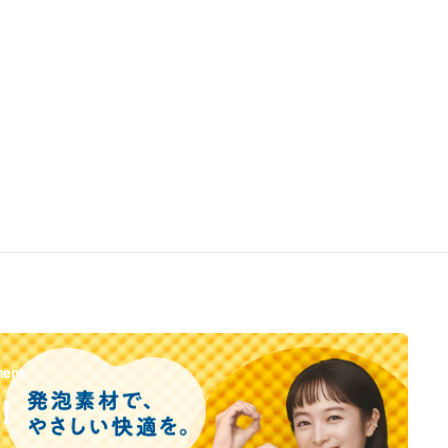
ment
！