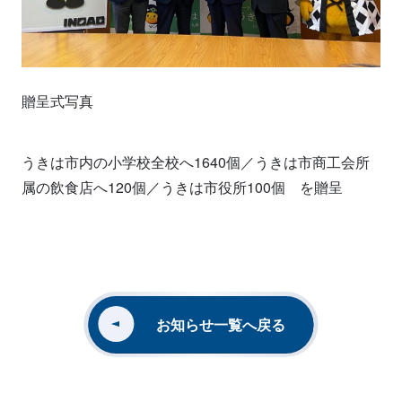
贈呈式写真
うきは市内の小学校全校へ1640個／うきは市商工会所
属の飲食店へ120個／うきは市役所100個 を贈呈
お知らせ一覧へ戻る